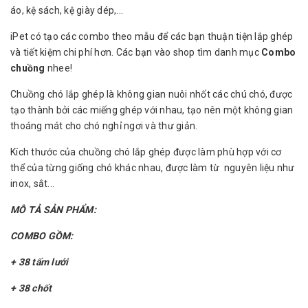
áo, kệ sách, kệ giày dép,...
iPet có tạo các combo theo mẫu để các bạn thuận tiện lắp ghép
và tiết kiệm chi phí hơn. Các bạn vào shop tìm danh mục
Combo
chuồng
nhee!
Chuồng chó lắp ghép là không gian nuôi nhốt các chú chó, được
tạo thành bởi các miếng ghép với nhau, tạo nên một không gian
thoáng mát cho chó nghỉ ngơi và thư giản.
Kích thước của chuồng chó lắp ghép được làm phù hợp với cơ
thể của từng giống chó khác nhau, được làm từ nguyên liệu như
inox, sắt...
MÔ TẢ SẢN PHẨM:
COMBO GỒM:
+ 38 tấm lưới
+ 38 chốt