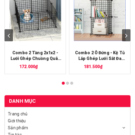
Combo 2 Tầng 2x1x2 -
Combo 2 Ô Đứng - Kệ Tủ
Lưới Ghép Chuồng Quây
Lắp Ghép Lưới Sắt Đa
Thú Cưng Chó Mèo
Năng ( TẶNG KÈM CHỐT
172.000₫
181.500₫
(tặng kèm chốt) - iPet
) - iPet Shop
Shop
DANH MỤC
Trang chủ
Giới thiệu
Sản phẩm
Tin tức