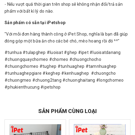
- Nếu vượt quá thời gian trên shop sẽ không nhận đổi/trả sản
phẩm với bất kì lý do nào.
Sản phẩm có sẵn tại iPetshop
"Với mỗi đơn hàng thành công ở iPet Shop, nghĩa là bạn đã giúp
đóng góp một bữa ăn cho các bé chó, mèo hoang rồi đó ^^"
#tunhua #tulapghep #luoisat #ghep #ipet #luoisatdanang
#chuongquaychomeo #chomeo #chuongchocho
#chuongchomeo #tughep #tunhuaghep #tamnhuaghep
#tunhuaghepgiare #keghep #kenhuaghep #chuongcho
#chuongmeo #chuong2tang #chuonghaitang #longchomeo
#phukienthucung #ipetshop
SẢN PHẨM CÙNG LOẠI