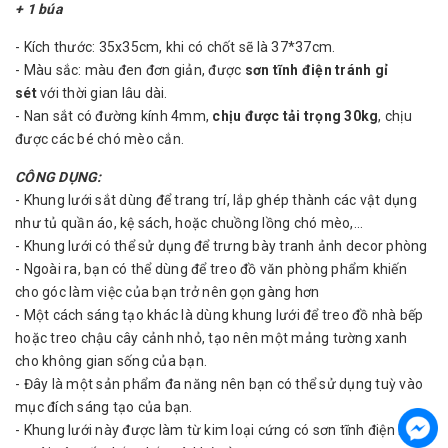
+ 1 búa
- Kích thước: 35x35cm, khi có chốt sẽ là 37*37cm.
- Màu sắc: màu đen đơn giản, được
sơn tĩnh điện tránh gỉ
sét
với thời gian lâu dài.
- Nan sắt có đường kính 4mm,
chịu được tải trọng 30kg
, chịu
được các bé chó mèo cắn.
CÔNG DỤNG:
- Khung lưới sắt dùng để trang trí, lắp ghép thành các vật dụng
như tủ quần áo, kệ sách, hoặc chuồng lồng chó mèo,...
- Khung lưới có thể sử dụng để trưng bày tranh ảnh decor phòng
- Ngoài ra, bạn có thể dùng để treo đồ văn phòng phẩm khiến
cho góc làm việc của bạn trở nên gọn gàng hơn
- Một cách sáng tạo khác là dùng khung lưới để treo đồ nhà bếp
hoặc treo chậu cây cảnh nhỏ, tạo nên một mảng tường xanh
cho không gian sống của bạn.
- Đây là một sản phẩm đa năng nên bạn có thể sử dụng tuỳ vào
mục đích sáng tạo của bạn.
- Khung lưới này được làm từ kim loại cứng có sơn tĩnh điện bên