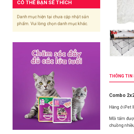
CÓ THỂ BẠN SẼ THÍCH
Danh mục hiện tại chưa cập nhật sản
phẩm. Vui lòng chọn danh mục khác.
THÔNG TIN
Combo 2x2
Hàng ở iPet
Mỗi tấm đư
chuồng nhiều 