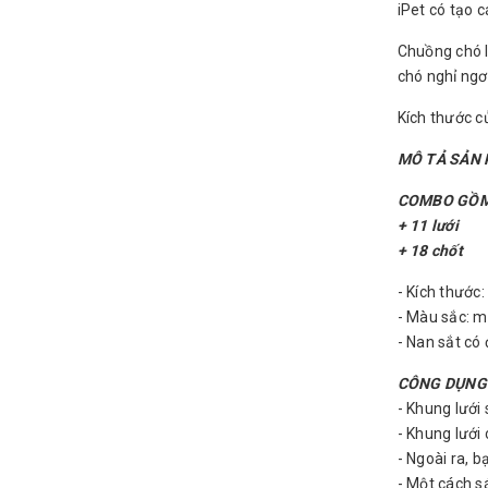
iPet có tạo 
Chuồng chó l
chó nghỉ ngơi
Kích thước c
MÔ TẢ SẢN 
COMBO GỒM
+ 11 lưới
+ 18 chốt
- Kích thước
- Màu sắc: m
- Nan sắt c
CÔNG DỤNG
- Khung lưới
- Khung lưới
- Ngoài ra, 
- Một cách s