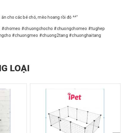
 ăn cho các bé chó, mèo hoang rồi đó ^^"
meo #chomeo #chuongchocho #chuongchomeo #tughep
ngcho #chuongmeo #chuong2tang #chuonghaitang
G LOẠI