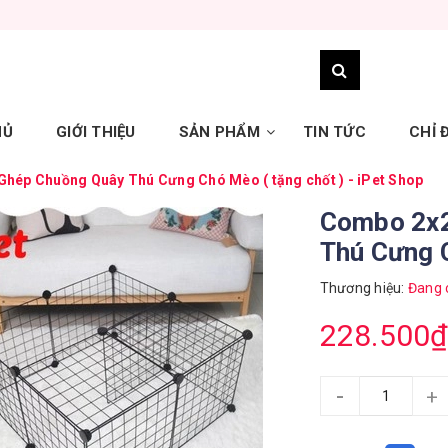
HỦ
GIỚI THIỆU
SẢN PHẨM
TIN TỨC
CHỈ
hép Chuồng Quây Thú Cưng Chó Mèo ( tặng chốt ) - iPet Shop
Combo 2x2
Thú Cưng C
Thương hiệu:
Đang 
228.500₫
-
+