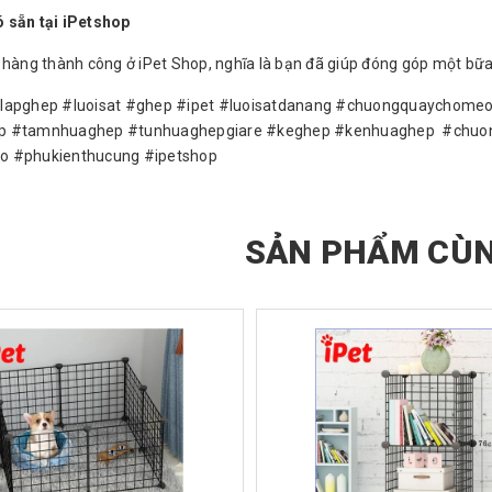
 sẵn tại iPetshop
 hàng thành công ở iPet Shop, nghĩa là bạn đã giúp đóng góp một bữa
ulapghep #luoisat #ghep #ipet #luoisatdanang #chuongquaycho
p #tamnhuaghep #tunhuaghepgiare #keghep #kenhuaghep #chuo
o #phukienthucung #ipetshop
SẢN PHẨM CÙN