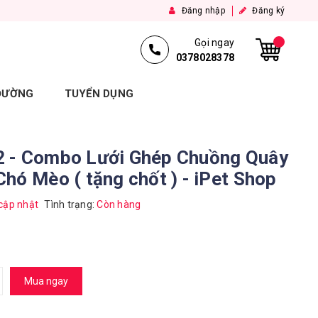
Đăng nhập
Đăng ký
Gọi ngay
0378028378
 ĐƯỜNG
TUYỂN DỤNG
 - Combo Lưới Ghép Chuồng Quây
hó Mèo ( tặng chốt ) - iPet Shop
cập nhật
Tình trạng:
Còn hàng
Mua ngay