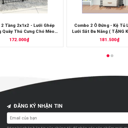
2 Tầng 2x1x2 - Lưới Ghép
Combo 2 Ô Đứng - Kệ Tủ 
g Quây Thú Cưng Chó Mèo
Lưới Sắt Đa Năng ( TẶNG
g kèm chốt) - iPet Shop
) - iPet Shop
172.000₫
181.500₫
ĐĂNG KÝ NHẬN TIN