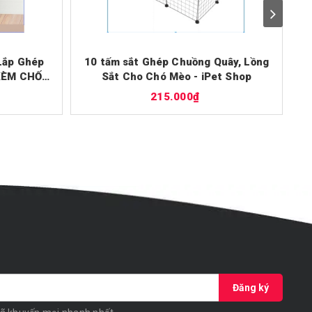
Lắp Ghép
10 tấm sắt Ghép Chuồng Quây, Lồng
 KÈM CHỐT
Sắt Cho Chó Mèo - iPet Shop
215.000₫
Đăng ký