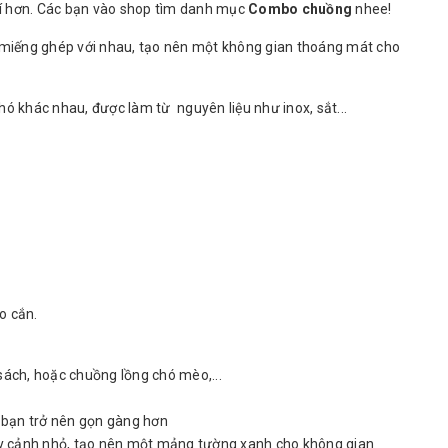
phí hơn. Các bạn vào shop tìm danh mục
Combo chuồng
nhee!
c miếng ghép với nhau, tạo nên một không gian thoáng mát cho
ó khác nhau, được làm từ nguyên liệu như inox, sắt...
o cắn.
 sách, hoặc chuồng lồng chó mèo,...
a bạn trở nên gọn gàng hơn
cây cảnh nhỏ, tạo nên một mảng tường xanh cho không gian