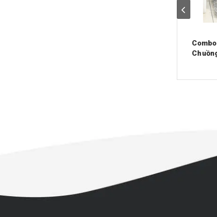
Combo 
Chuồn
(tặn