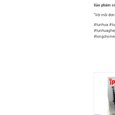
Sản phẩm có
"Với mỗi đơn
#tunhua #t
#tunhuaghe
#longchome