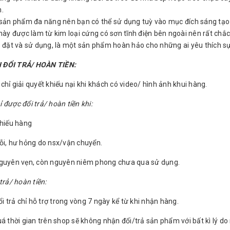
n.
 sản phẩm đa năng nên bạn có thể sử dụng tuỳ vào mục đích sáng tạo
 này được làm từ kim loại cứng có sơn tĩnh điện bên ngoài nên rất chắc
p đặt và sử dụng, là một sản phẩm hoàn hảo cho những ai yêu thích sự
 ĐỔI TRẢ/ HOÀN TIỀN:
hỉ giải quyết khiếu nại khi khách có video/ hình ảnh khui hàng.
được đổi trả/ hoàn tiền khi:
thiếu hàng
ỗi, hư hỏng do nsx/vận chuyển.
nguyên vẹn, còn nguyên niêm phong chưa qua sử dụng.
trả/ hoàn tiền:
ổi trả chỉ hỗ trợ trong vòng 7 ngày kể từ khi nhận hàng.
á thời gian trên shop sẽ không nhận đổi/trả sản phẩm với bất kì lý do