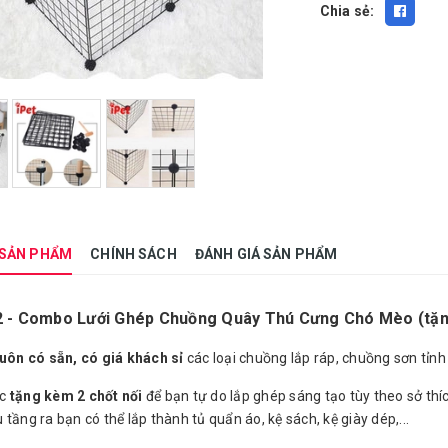
Chia sẻ:
 SẢN PHẨM
CHÍNH SÁCH
ĐÁNH GIÁ SẢN PHẨM
 - Combo Lưới Ghép Chuồng Quây Thú Cưng Chó Mèo (tặng
luôn có sẵn, có giá khách sỉ
các loại chuồng lắp ráp, chuồng sơn tỉnh 
ợc
tặng kèm 2 chốt nối
để bạn tự do lắp ghép sáng tạo tùy theo sở th
tầng ra bạn có thể lắp thành tủ quẩn áo, kệ sách, kệ giày dép,...