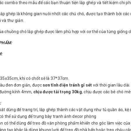
các combo theo mẫu để các bạn thuận tiện lắp ghép và tiết kiệm chi 
ắp ghép là không gian nuôi nhốt các chú chó, được tạo thành bởi cá
 và thư giản.
ủa chuồng chó lắp ghép được làm phù hợp với cơ thể của từng giống ch
PHẨM:
:
: 35x35cm, khi có chốt sẽ là 37*37cm.
àu đen đơn giản, được
sơn tĩnh điện tránh gỉ sét
với thời gian lâu dài.
ó đường kính 4mm,
chịu được tải trọng 30kg
, chịu được các bé chó mè
:
 sắt dùng để trang trí, lắp ghép thành các vật dụng như tủ quần áo, kệ
 có thể sử dụng để trưng bày tranh ảnh decor phòng
bạn có thể dùng để treo đồ văn phòng phẩm khiến cho góc làm việc củ
áng tạo khác là dùng khung lưới để treo đồ nhà bếp hoặc treo chậu 