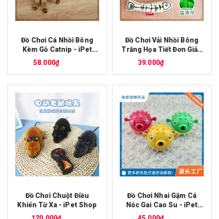
Đồ Chơi Cá Nhồi Bông
Đồ Chơi Vải Nhồi Bông
Kèm Gỗ Catnip - iPet
Trắng Họa Tiết Đơn Giản
Shop
- iPet Shop
58.000₫
39.000₫
Đồ Chơi Chuột Điều
Đồ Chơi Nhai Gặm Cá
Khiển Từ Xa - iPet Shop
Nóc Gai Cao Su - iPet
Shop
120.000₫
45.000₫