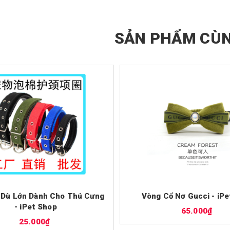
SẢN PHẨM CÙN
 Dù Lớn Dành Cho Thú Cưng
Vòng Cổ Nơ Gucci - iP
- iPet Shop
65.000₫
25.000₫