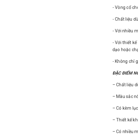
- Vòng cổ ch
- Chất liệu 
- Với nhiều 
- Với thiết 
dạo hoặc chạ
- Không chỉ 
ĐẶC ĐIỂM N
– Chất liệu 
– Màu sắc nổ
– Có kèm lục
– Thiết kế 
– Có nhiều m