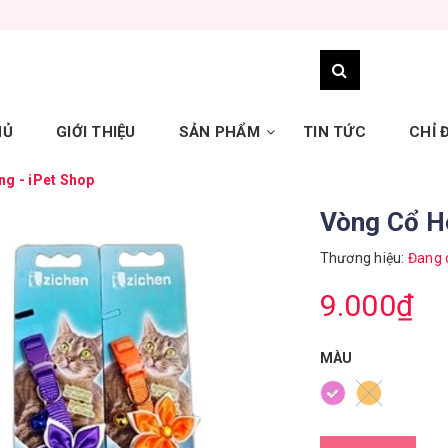
HỦ
GIỚI THIỆU
SẢN PHẨM
TIN TỨC
CHỈ
g - iPet Shop
Vòng Cổ H
Thương hiệu:
Đang 
9.000₫
MÀU