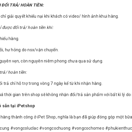
 ĐỔI TRẢ/ HOÀN TIỀN:
hỉ giải quyết khiếu nại khi khách có video/ hình ảnh khui hàng.
được đổi trả/ hoàn tiền khi:
thiếu hàng.
ỗi, hư hỏng do nsx/vận chuyển.
nguyên vẹn, còn nguyên niêm phong chưa qua sử dụng.
trả/ hoàn tiền:
ổi trả chỉ hỗ trợ trong vòng 7 ngày kể từ khi nhận hàng.
á thời gian trên shop sẽ không nhận đổi/trả sản phẩm với bất kì lý do
 sẵn tại iPetshop
 hàng thành công ở iPet Shop, nghĩa là bạn đã giúp đóng góp một bữa
cung #vongcoluclac #vongcochuong #vongcochomeo #phukienthu