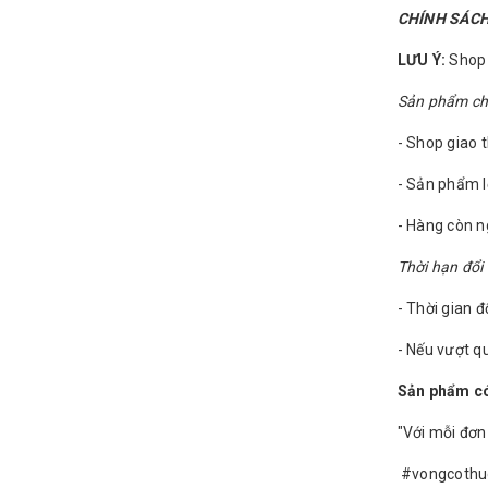
CHÍNH SÁCH
LƯU Ý:
Shop c
Sản phẩm chỉ 
- Shop giao 
- Sản phẩm l
- Hàng còn 
Thời hạn đổi 
- Thời gian đ
- Nếu vượt qu
Sản phẩm có
"Với mỗi đơn
#vongcothu