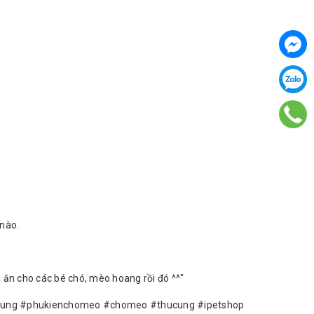
 nào.
 ăn cho các bé chó, mèo hoang rồi đó ^^"
cung #phukienchomeo #chomeo #thucung #ipetshop