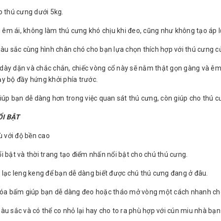
o thú cưng dưới 5kg.
dù êm ái, không làm thú cưng khó chịu khi đeo, cũng như không tạo áp
màu sắc cùng hình chân chó cho bạn lựa chọn thích hợp với thú cưng c
kế dày dặn và chắc chắn, chiếc vòng cổ này sẽ nằm thật gọn gàng và êm
y bộ đầy hứng khởi phía trước.
giúp bạn dễ dàng hơn trong việc quan sát thú cưng, còn giúp cho thú c
ỔI BẬT
dù với độ bền cao
i bật và thời trang tạo điểm nhấn nổi bật cho chú thú cưng.
 lạc leng keng để bạn dễ dàng biết được chú thú cưng đang ở đâu.
khóa bấm giúp bạn dễ dàng đeo hoặc tháo mở vòng một cách nhanh c
àu sắc và có thể co nhỏ lại hay cho to ra phù hợp với cún miu nhà bạ