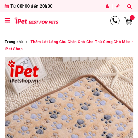
Từ 08h00 đến 20h00
Trang chủ
Thảm Lót Lông Cừu Chân Chó Cho Thú Cưng Chó Mèo -
iPet Shop