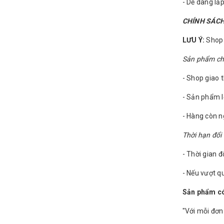
- Dễ dàng lắ
CHÍNH SÁCH
LƯU Ý:
Shop c
Sản phẩm chỉ 
- Shop giao 
- Sản phẩm l
- Hàng còn 
Thời hạn đổi 
- Thời gian đ
- Nếu vượt qu
Sản phẩm có
"Với mỗi đơn