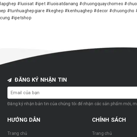
lapghep #luoisat #ipet #luoisatdanang #chuongquaychomeo #ch
ep #tunhuaghepgiare #keghep #kenhuaghep #decor #chuongcho 
cung #ipetshop
ĐĂNG KÝ NHẬN TIN
Đăng ký nhận bản tin của chúng tôi để nhận các sản phẩm mới, 
HƯỚNG DẪN
CHÍNH SÁCH
Trang chủ
Trang chủ