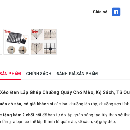
Chia sẻ:
 SẢN PHẨM
CHÍNH SÁCH
ĐÁNH GIÁ SẢN PHẨM
Xéo Đen Lắp Ghép Chuồng Quây Chó Mèo, Kệ Sách, Tủ Quẩ
luôn có sẵn, có giá khách sỉ
các loại chuồng lắp ráp, chuồng sơn tỉnh 
ợc
tặng kèm 2 chốt nối
để bạn tự do lắp ghép sáng tạo tùy theo sở th
tầng ra bạn có thể lắp thành tủ quẩn áo, kệ sách, kệ giày dép,...