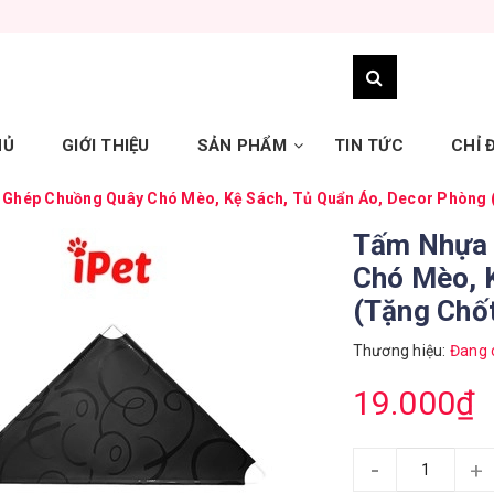
HỦ
GIỚI THIỆU
SẢN PHẨM
TIN TỨC
CHỈ
 Ghép Chuồng Quây Chó Mèo, Kệ Sách, Tủ Quẩn Áo, Decor Phòng (
Tấm Nhựa 
Chó Mèo, 
(Tặng Chốt
Thương hiệu:
Đang 
19.000₫
-
+