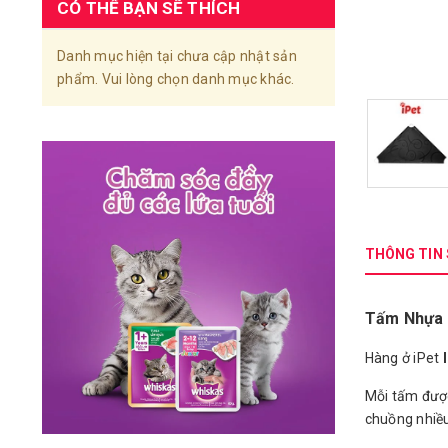
CÓ THỂ BẠN SẼ THÍCH
Danh mục hiện tại chưa cập nhật sản
phẩm. Vui lòng chọn danh mục khác.
THÔNG TIN
Tấm Nhựa 
Hàng ở iPet
Mỗi tấm đư
chuồng nhiều 