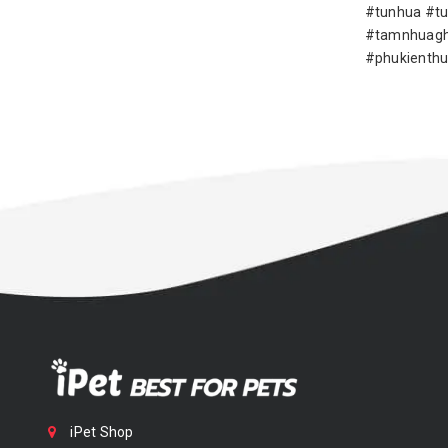
#tunhua #tu
#tamnhuagh
#phukienthu
iPet Shop