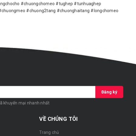
uongchocho #chuongchomeo #tughep #tunhuaghep
#chuongmeo #chuong2tang #chuonghaitang #longchomeo
Đăng ký
mã khuyến mại nhanh nhất
VỀ CHÚNG TÔI
Trang chủ