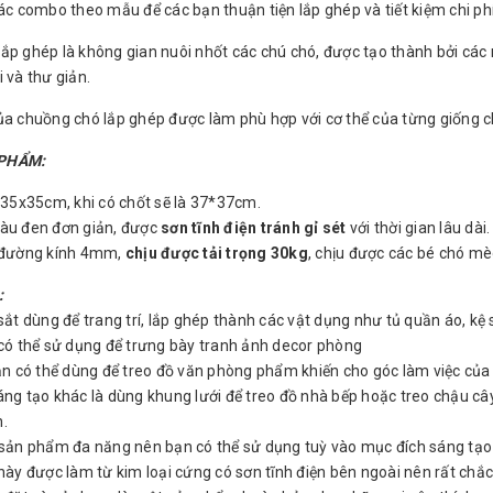
các combo theo mẫu để các bạn thuận tiện lắp ghép và tiết kiệm chi 
ắp ghép là không gian nuôi nhốt các chú chó, được tạo thành bởi cá
 và thư giản.
ủa chuồng chó lắp ghép được làm phù hợp với cơ thể của từng giống ch
PHẨM:
: 35x35cm, khi có chốt sẽ là 37*37cm.
àu đen đơn giản, được
sơn tĩnh điện tránh gỉ sét
với thời gian lâu dài.
ó đường kính 4mm,
chịu được tải trọng 30kg
, chịu được các bé chó mè
:
 sắt dùng để trang trí, lắp ghép thành các vật dụng như tủ quần áo, kệ
 có thể sử dụng để trưng bày tranh ảnh decor phòng
bạn có thể dùng để treo đồ văn phòng phẩm khiến cho góc làm việc củ
áng tạo khác là dùng khung lưới để treo đồ nhà bếp hoặc treo chậu 
n.
 sản phẩm đa năng nên bạn có thể sử dụng tuỳ vào mục đích sáng tạo
 này được làm từ kim loại cứng có sơn tĩnh điện bên ngoài nên rất chắc