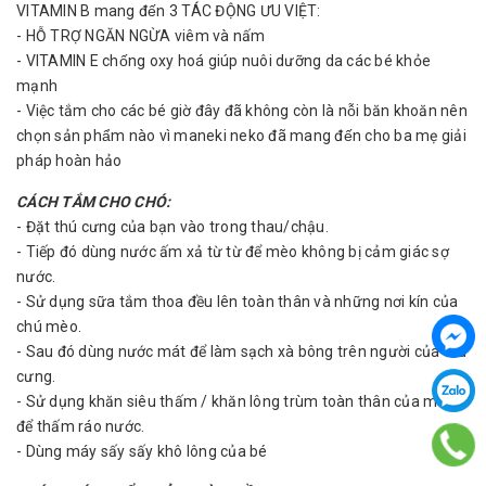
VITAMIN B mang đến 3 TÁC ĐỘNG ƯU VIỆT:
- HỖ TRỢ NGĂN NGỪA viêm và nấm
- VITAMIN E chống oxy hoá giúp nuôi dưỡng da các bé khỏe
mạnh
- Việc tắm cho các bé giờ đây đã không còn là nỗi băn khoăn nên
chọn sản phẩm nào vì maneki neko đã mang đến cho ba mẹ giải
pháp hoàn hảo
CÁCH TẮM CHO CHÓ:
- Đặt thú cưng của bạn vào trong thau/chậu.
- Tiếp đó dùng nước ấm xả từ từ để mèo không bị cảm giác sợ
nước.
- Sử dụng sữa tắm thoa đều lên toàn thân và những nơi kín của
chú mèo.
- Sau đó dùng nước mát để làm sạch xà bông trên người của thú
cưng.
- Sử dụng khăn siêu thấm / khăn lông trùm toàn thân của mèo
để thấm ráo nước.
- Dùng máy sấy sấy khô lông của bé