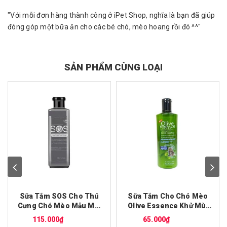
"Với mỗi đơn hàng thành công ở iPet Shop, nghĩa là bạn đã giúp
đóng góp một bữa ăn cho các bé chó, mèo hoang rồi đó ^^"
SẢN PHẨM CÙNG LOẠI
Sữa Tắm SOS Cho Thú
Sữa Tắm Cho Chó Mèo
Cưng Chó Mèo Mẫu Mới
Olive Essence Khử Mùi
- iPet Shop
Dưỡng Lông Diệt Ve Rận
115.000₫
65.000₫
450ml - iPet Shop