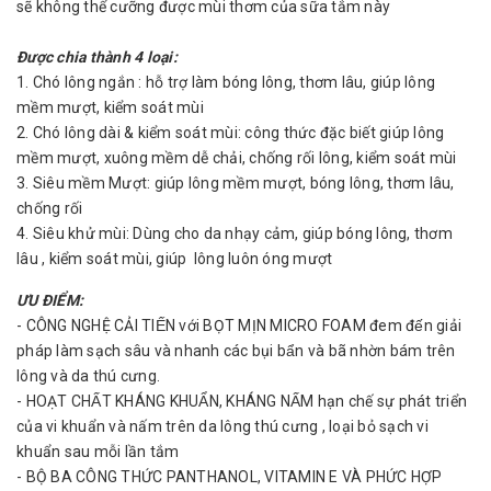
sẽ không thể cưỡng được mùi thơm của sữa tắm này
Được chia thành 4 loại:
1. Chó lông ngắn : hỗ trợ làm bóng lông, thơm lâu, giúp lông
mềm mượt, kiểm soát mùi
2. Chó lông dài & kiểm soát mùi: công thức đặc biết giúp lông
mềm mượt, xuông mềm dễ chải, chống rối lông, kiểm soát mùi
3. Siêu mềm Mượt: giúp lông mềm mượt, bóng lông, thơm lâu,
chống rối
4. Siêu khử mùi: Dùng cho da nhạy cảm, giúp bóng lông, thơm
lâu , kiểm soát mùi, giúp lông luôn óng mượt
ƯU ĐIỂM:
- CÔNG NGHỆ CẢI TIẾN với BỌT MỊN MICRO FOAM đem đến giải
pháp làm sạch sâu và nhanh các bụi bẩn và bã nhờn bám trên
lông và da thú cưng.
- HOẠT CHẤT KHÁNG KHUẨN, KHÁNG NẤM hạn chế sự phát triển
của vi khuẩn và nấm trên da lông thú cưng , loại bỏ sạch vi
khuẩn sau mỗi lần tắm
- BỘ BA CÔNG THỨC PANTHANOL, VITAMIN E VÀ PHỨC HỢP