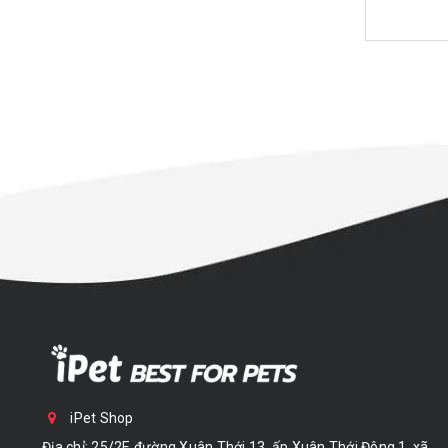
iPet Shop
Địa chỉ: 25/2E đường Xuân Thới 13, ấp Xuân Thới Đông 1, xã