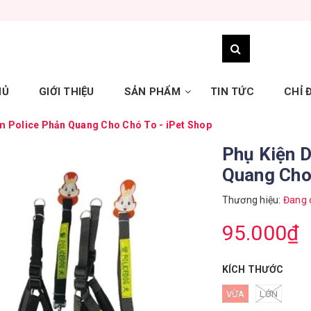
HỦ
GIỚI THIỆU
SẢN PHẨM
TIN TỨC
CHỈ
m Police Phản Quang Cho Chó To - iPet Shop
Phụ Kiện 
Quang Cho 
Thương hiệu:
Đang 
95.000₫
KÍCH THƯỚC
VỪA
LỚN