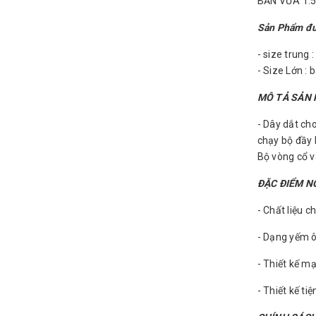
BẢN VỪA 1.
Sản Phẩm đượ
- size trung
- Size Lớn :
MÔ TẢ SẢN
- Dây dắt ch
chạy bộ đầy 
Bộ vòng cổ v
ĐẶC ĐIỂM N
- Chất liệu c
- Dạng yếm ô
- Thiết kế m
- Thiết kế t