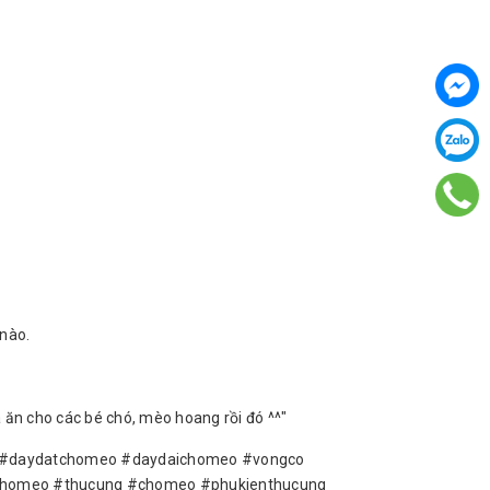
 nào.
 ăn cho các bé chó, mèo hoang rồi đó ^^"
ng #daydatchomeo #daydaichomeo #vongco
chomeo #thucung #chomeo #phukienthucung