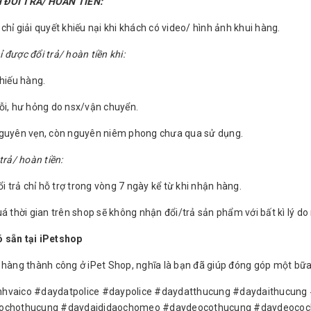
 ĐỔI TRẢ/ HOÀN TIỀN:
hỉ giải quyết khiếu nại khi khách có video/ hình ảnh khui hàng.
được đổi trả/ hoàn tiền khi:
thiếu hàng.
ỗi, hư hỏng do nsx/vận chuyển.
nguyên vẹn, còn nguyên niêm phong chưa qua sử dụng.
trả/ hoàn tiền:
ổi trả chỉ hỗ trợ trong vòng 7 ngày kể từ khi nhận hàng.
á thời gian trên shop sẽ không nhận đổi/trả sản phẩm với bất kì lý do
 sẵn tại iPetshop
 hàng thành công ở iPet Shop, nghĩa là bạn đã giúp đóng góp một bữa
hvaico #daydatpolice #daypolice #daydatthucung #daydaithucu
aochothucung #daydaididaochomeo #daydeocothucung #daydeoco