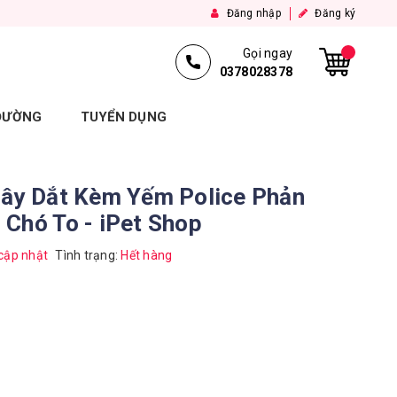
Đăng nhập
Đăng ký
Gọi ngay
0378028378
 ĐƯỜNG
TUYỂN DỤNG
Dây Dắt Kèm Yếm Police Phản
Chó To - iPet Shop
cập nhật
Tình trạng:
Hết hàng