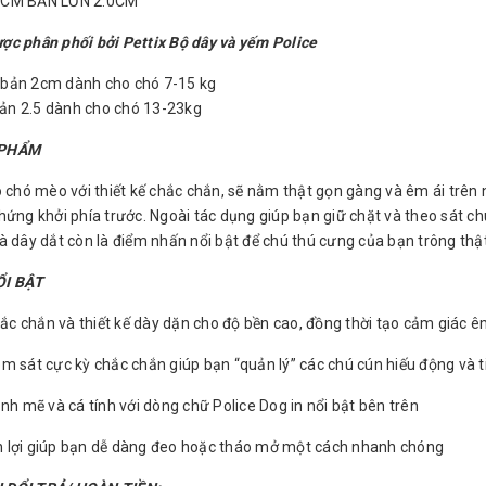
5CM BẢN LỚN 2.0CM
c phân phối bởi Pettix Bộ dây và yếm Police
 : bản 2cm dành cho chó 7-15 kg
 bản 2.5 dành cho chó 13-23kg
 PHẨM
o chó mèo với thiết kế chắc chắn, sẽ nằm thật gọn gàng và êm ái trên
hứng khởi phía trước. Ngoài tác dụng giúp bạn giữ chặt và theo sát ch
à dây dắt còn là điểm nhấn nổi bật để chú thú cưng của bạn trông thật
ỔI BẬT
hắc chắn và thiết kế dày dặn cho độ bền cao, đồng thời tạo cảm giác êm
m sát cực kỳ chắc chắn giúp bạn “quản lý” các chú cún hiếu động và t
ạnh mẽ và cá tính với dòng chữ Police Dog in nổi bật bên trên
iện lợi giúp bạn dễ dàng đeo hoặc tháo mở một cách nhanh chóng