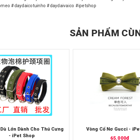
meo #daydaicotuinho #daydaivaico #ipetshop
SẢN PHẨM CÙN
 Dù Lớn Dành Cho Thú Cưng
Vòng Cổ Nơ Gucci - iP
- iPet Shop
65.000₫