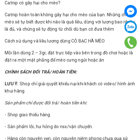
Catnip có gây hại cho mèo?
Catnip hoàn toàn không gây hại cho mèo của bạn. Những chú
mèo sẽ tự biết được khi nào là quá liều, dùng với lượng bao nhiêu
là đủ, và chúng sẽ tự động từ chối dù bạn có đưa thêm
Cách sử dụng và liều lượng dùng CỎ BẠC HÀ MÈO
Mỗi lần dùng 2 – 3gr, đặt trực tiếp vào bên trong đồ chơi hoặc là
đặt ra một mặt phẳng để mèo cưng ngửi hoặc ăn
CHÍNH SÁCH ĐỔI TRẢ/ HOÀN TIỀN:
LƯU Ý:
Shop chỉ giải quyết khiếu nại khi khách có video/ hình ảnh
khui hàng.
Sản phẩm chỉ được đổi trả/ hoàn tiền khi:
- Shop giao thiếu hàng.
- Sản phẩm lỗi, hư hỏng do nsx/vận chuyển.
- Hàng còn nguyên vẹn, còn nguyên niêm phong chưa qua sử