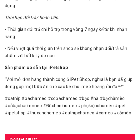
dụng.
Thời hạn đổi trả/ hoàn tiền:
- Thời gian đổi trả chỉ hỗ trợ trong vòng 7 ngày kể từ khi nhận
hàng.
- Nếu vượt quá thời gian trên shop sẽ không nhận đổi/trả sản
phẩm với bất kì lý do nào.
Sản phẩm có sẵn tại iPetshop
"Với mỗi đơn hàng thành công ở iPet Shop, nghĩa là bạn đã giúp
đóng góp một bữa ăn cho các bé chó, mèo hoang rồi đó ^^"
#catnip #bachameo #cobachameo #bạc #hà #bạchàmèo
#cỏbạchàchomèo #Đồchơichomèo #phụkiệnchomèo #ipet
#ipetshop #thucanchomeo #catnipchomeo #comeo #cỏmèo
DANH MỤC