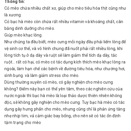
Thông tin:
Cỏ mèo chứa nhiều chất xơ, giúp cho mèo tiêu hóa thịt cũng như
là xương.
Cỏ bạc hà mèo còn chứa rất nhiều vitamin và khoáng chất, cân
bằng dinh dưỡng cho mèo.
Giúp mèo khạc lông.
Như chúng ta đều biết, mèo cưng mỗi ngày đều phải liếm lông để
vệ sinh cơ thể, và vô hình chung đã nuốt phải rất nhiều lông, khi
lông tích tụ ở dạ dày và ruột sẽ làm giảm thể tích dạ dày, tắc
ruột… rất có hại, cỏ mèo có tác dụng kích thích mèo khạc lông ra
ngoài, làm hạn chế các bệnh về đường tiêu hóa, như chướng hơi,
sình bụng. và làm giảm stress cho mèo.
Dùng thường xuyên cỏ mèo, có gây nghiện cho mèo cưng
không? Điểm này bạn có thể yên tâm, theo các nghiên cứu của
nước ngoài thì bạc hà mèo là loại thảo dược thiên nhiên không
độc, sẽ không gây nghiện cho mèo cưng. Tuy bạc hà mèo có tác
dụng gây hưng phấn cho mèo, nhưng cũng chỉ là phản ứng tăng
nhẹ nhịp tim, vả cảm giác bay bổng, cho nên sẽ có tác ổn định
tậm trạng cho mèo