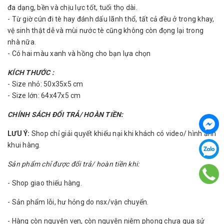
đa dạng, bền và chịu lực tốt, tuổi thọ dài.
- Từ giờ cún đi tè hay đánh dấu lãnh thổ, tất cả đều ở trong khay,
vệ sinh thật dễ và mùi nước tè cũng không còn đọng lại trong
nhà nữa.
- Có hai màu xanh và hồng cho bạn lựa chọn
KÍCH THƯỚC :
- Size nhỏ: 50x35x5 cm
- Size lớn: 64x47x5 cm
CHÍNH SÁCH ĐỔI TRẢ/ HOÀN TIỀN:
LƯU Ý:
Shop chỉ giải quyết khiếu nại khi khách có video/ hình ảnh
khui hàng.
Sản phẩm chỉ được đổi trả/ hoàn tiền khi:
- Shop giao thiếu hàng.
- Sản phẩm lỗi, hư hỏng do nsx/vận chuyển.
- Hàng còn nguyên vẹn, còn nguyên niêm phong chưa qua sử