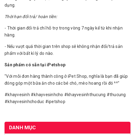
dụng.
Thời hạn đổi trả/ hoàn tiền:
- Thời gian đổi trả chỉ hỗ trợ trong vòng 7 ngày kể từ khi nhận
hàng.
- Nếu vượt quá thời gian trên shop sẽ không nhận đổi/trả sản
phẩm với bất kì lý do nào.
Sản phẩm có sẵn tại iPetshop
"Với mỗi đơn hàng thành công ở iPet Shop, nghĩa là bạn đã giúp
đóng góp một bữa ăn cho các bé chó, mèo hoang rồi đó ^^"
#khayvesinh #khayvesinhcho #khayvesinhthucung #thucung
#khayvesinhchoduc #ipetshop
DANH MỤC