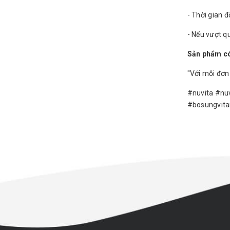
- Thời gian đ
- Nếu vượt qu
Sản phẩm có
"Với mỗi đơn
#nuvita #nu
#bosungvit