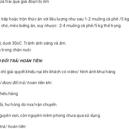
ừa trải qua giai đoạn bị ốm
c tiếp hoặc trộn thức ăn với liều lượng như sau:1-2 muỗng cà phê /5 kg
 chó, mèo biếng ăn, suy nhược : 2-4 muỗng cà phê/5 kg thể trọng.
t, dưới 30oC. Tránh ánh sáng và ẩm.
g trong chăn nuôi
 ĐỔI TRẢ/ HOÀN TIỀN:
hỉ giải quyết khiếu nại khi khách có video/ hình ảnh khui hàng.
được đổi trả/ hoàn tiền khi:
thiếu hàng.
ỗi, hư hỏng do nsx/vận chuyển.
nguyên vẹn, còn nguyên niêm phong chưa qua sử dụng.
trả/ hoàn tiền: