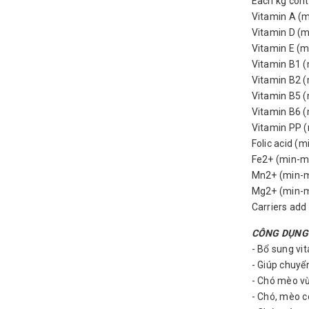
Each kg cont
Vitamin A (m
Vitamin D (m
Vitamin E (m
Vitamin B1 
Vitamin B2 
Vitamin B5 
Vitamin B6 
Vitamin PP 
Folic acid (
Fe2+ (min-m
Mn2+ (min-m
Mg2+ (min-m
Carriers add
CÔNG DỤNG
- Bổ sung vi
- Giúp chuyể
- Chó mèo vừ
- Chó, mèo c