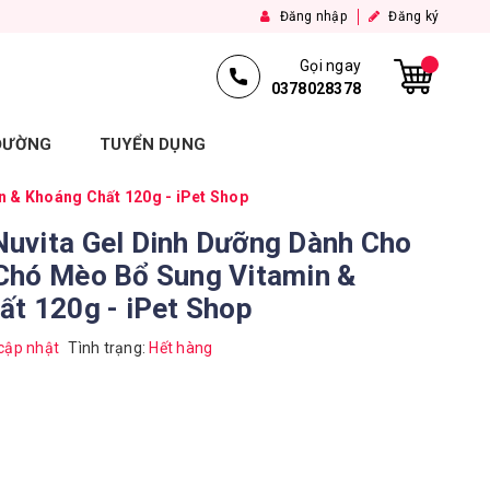
Đăng nhập
Đăng ký
Gọi ngay
0378028378
 ĐƯỜNG
TUYỂN DỤNG
 & Khoáng Chất 120g - iPet Shop
uvita Gel Dinh Dưỡng Dành Cho
Chó Mèo Bổ Sung Vitamin &
t 120g - iPet Shop
cập nhật
Tình trạng:
Hết hàng