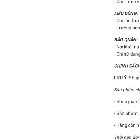
- Chó, mèo v
LIỀU DÙNG:
- Cho ăn trự
- Trường hợp
BẢO QUẢN:
- Nơi khô má
- Chỉ sử dụn
CHÍNH SÁCH
LƯU Ý:
Shop c
Sản phẩm chỉ 
- Shop giao 
- Sản phẩm l
- Hàng còn 
Thời hạn đổi 