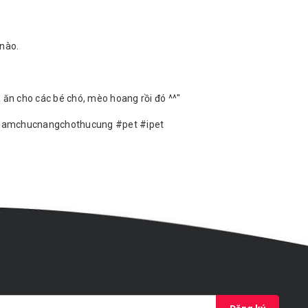
 nào.
 ăn cho các bé chó, mèo hoang rồi đó ^^"
hamchucnangchothucung #pet #ipet