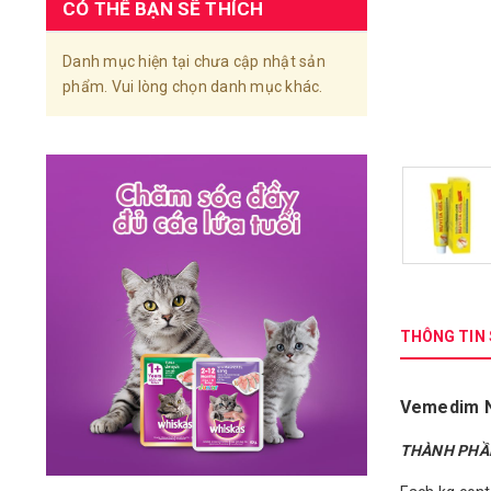
CÓ THỂ BẠN SẼ THÍCH
Danh mục hiện tại chưa cập nhật sản
phẩm. Vui lòng chọn danh mục khác.
THÔNG TIN
Vemedim N
THÀNH PHẦ