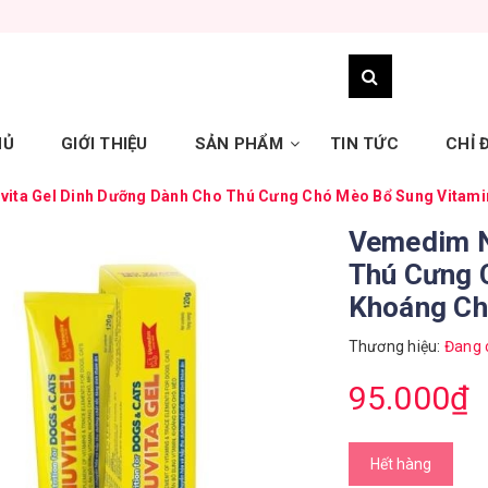
HỦ
GIỚI THIỆU
SẢN PHẨM
TIN TỨC
CHỈ
ita Gel Dinh Dưỡng Dành Cho Thú Cưng Chó Mèo Bổ Sung Vitamin
Vemedim N
Thú Cưng 
Khoáng Chấ
Thương hiệu:
Đang 
95.000₫
Hết hàng