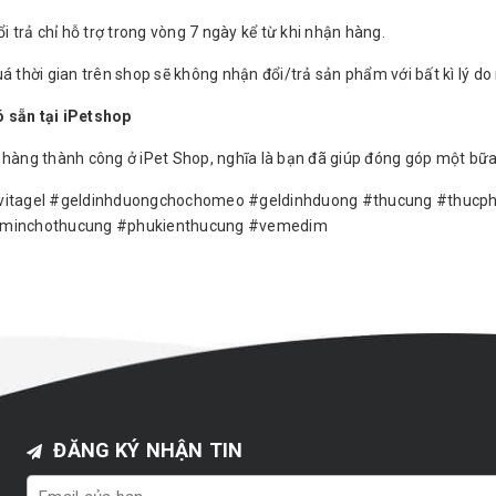
ổi trả chỉ hỗ trợ trong vòng 7 ngày kể từ khi nhận hàng.
á thời gian trên shop sẽ không nhận đổi/trả sản phẩm với bất kì lý do
 sẵn tại iPetshop
 hàng thành công ở iPet Shop, nghĩa là bạn đã giúp đóng góp một bữa
vitagel #geldinhduongchochomeo #geldinhduong #thucung #thucp
aminchothucung #phukienthucung #vemedim
ĐĂNG KÝ NHẬN TIN