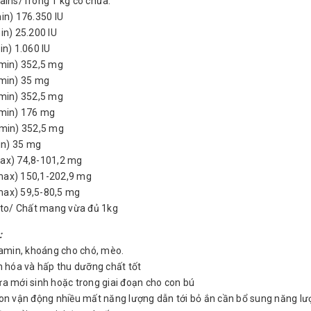
ains/Trong 1 kg có chứa:
in) 176.350 IU
in) 25.200 IU
in) 1.060 IU
(min) 352,5 mg
(min) 35 mg
(min) 352,5 mg
(min) 176 mg
(min) 352,5 mg
min) 35 mg
ax) 74,8-101,2 mg
ax) 150,1-202,9 mg
ax) 59,5-80,5 mg
 to/ Chất mang vừa đủ 1kg
:
tamin, khoáng cho chó, mèo.
n hóa và hấp thu dưỡng chất tốt
a mới sinh hoặc trong giai đoạn cho con bú
on vận động nhiều mất năng lượng dẫn tới bỏ ắn cần bổ sung năng lư