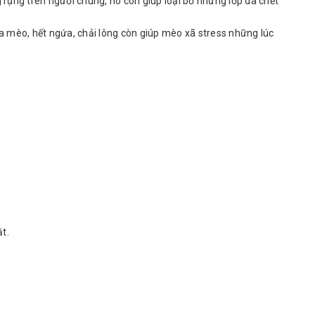
 rụng trên người chúng, nó còn giúp loại bỏ những lớp da chết
ủa mèo, hết ngứa, chải lông còn giúp mèo xã stress những lúc
ặt.