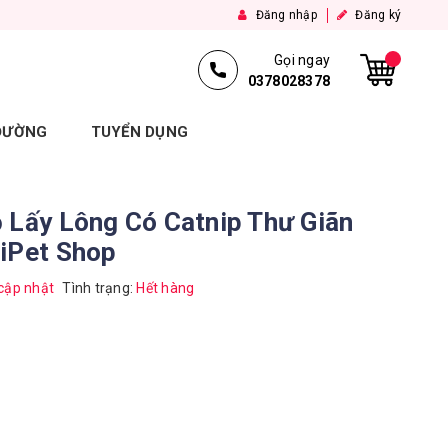
Đăng nhập
Đăng ký
Gọi ngay
0378028378
 ĐƯỜNG
TUYỂN DỤNG
 Lấy Lông Có Catnip Thư Giãn
 iPet Shop
cập nhật
Tình trạng:
Hết hàng