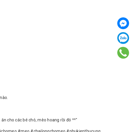
 nào.
 ăn cho các bé chó, mèo hoang rồi đó ^^"
chomeo #meo #chailongchomeo #phukienthucung