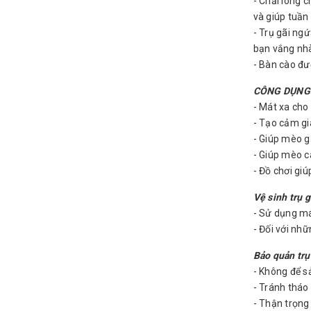
- Chải lông 
và giúp tuần
- Trụ gãi ng
bạn vắng nh
- Bàn cào đư
CÔNG DỤNG v
- Mát xa ch
- Tạo cảm gi
- Giúp mèo gã
- Giúp mèo c
- Đồ chơi gi
Vệ sinh trụ 
- Sử dụng má
- Đối với nh
Bảo quản trụ
- Không để s
- Tránh tháo
- Thận trọng