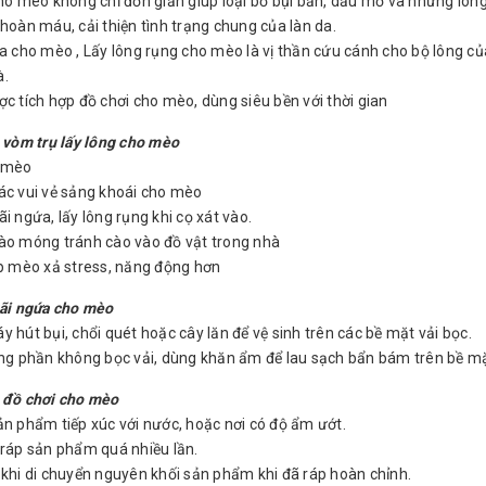
cho mèo không chỉ đơn giản giúp loại bỏ bụi bẩn, dầu mỡ và những lông
 hoàn máu, cải thiện tình trạng chung của làn da.
ứa cho mèo , Lấy lông rụng cho mèo là vị thần cứu cánh cho bộ lông c
à.
ợc tích hợp đồ chơi cho mèo, dùng siêu bền với thời gian
òm trụ lấy lông cho mèo
o mèo
ác vui vẻ sảng khoái cho mèo
i ngứa, lấy lông rụng khi cọ xát vào.
ào móng tránh cào vào đồ vật trong nhà
úp mèo xả stress, năng động hơn
gãi ngứa cho mèo
y hút bụi, chổi quét hoặc cây lăn để vệ sinh trên các bề mặt vải bọc.
ững phần không bọc vải, dùng khăn ẩm để lau sạch bẩn bám trên bề m
 đồ chơi cho mèo
ản phẩm tiếp xúc với nước, hoặc nơi có độ ẩm ướt.
 ráp sản phẩm quá nhiều lần.
 khi di chuyển nguyên khối sản phẩm khi đã ráp hoàn chỉnh.