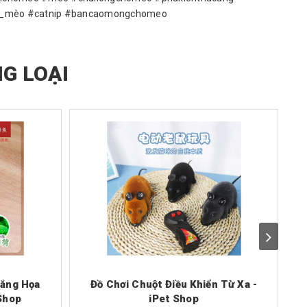
o_mèo #catnip #bancaomongchomeo
G LOẠI
rắng Họa
Đồ Chơi Chuột Điều Khiển Từ Xa -
Đ
 Shop
iPet Shop