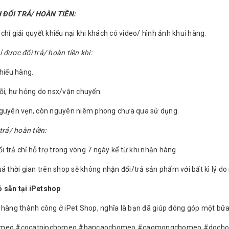
 ĐỔI TRẢ/ HOÀN TIỀN:
hỉ giải quyết khiếu nại khi khách có video/ hình ảnh khui hàng.
được đổi trả/ hoàn tiền khi:
thiếu hàng.
ỗi, hư hỏng do nsx/vận chuyển.
nguyên vẹn, còn nguyên niêm phong chưa qua sử dụng.
trả/ hoàn tiền:
ổi trả chỉ hỗ trợ trong vòng 7 ngày kể từ khi nhận hàng.
á thời gian trên shop sẽ không nhận đổi/trả sản phẩm với bất kì lý do
 sẵn tại iPetshop
 hàng thành công ở iPet Shop, nghĩa là bạn đã giúp đóng góp một bữa
omeo #cocatnipchomeo #bancaochomeo #caomongchomeo #dochoi