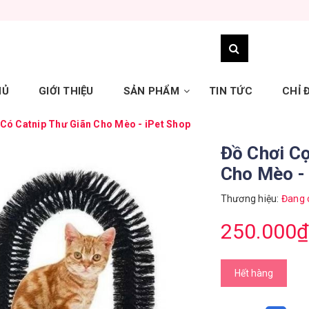
HỦ
GIỚI THIỆU
SẢN PHẨM
TIN TỨC
CHỈ
 Có Catnip Thư Giãn Cho Mèo - iPet Shop
Đồ Chơi Cọ
Cho Mèo -
Thương hiệu:
Đang 
250.000₫
Hết hàng