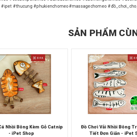
 #ipet #thucung #phukienchomeo#massagechomeo #đồ_chơi_ch
SẢN PHẨM CÙN
Cá Nhồi Bông Kèm Gỗ Catnip
Đồ Chơi Vải Nhồi Bông T
- iPet Shop
Tiết Đơn Giản - iPet