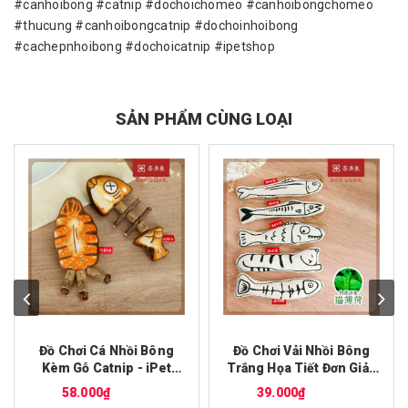
#canhoibong #catnip #dochoichomeo #canhoibongchomeo
#thucung #canhoibongcatnip #dochoinhoibong
#cachepnhoibong #dochoicatnip #ipetshop
SẢN PHẨM CÙNG LOẠI
Đồ Chơi Cá Nhồi Bông
Đồ Chơi Vải Nhồi Bông
Kèm Gỗ Catnip - iPet
Trắng Họa Tiết Đơn Giản
Shop
- iPet Shop
58.000₫
39.000₫