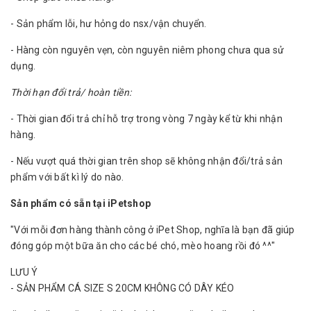
- Sản phẩm lỗi, hư hỏng do nsx/vận chuyển.
- Hàng còn nguyên vẹn, còn nguyên niêm phong chưa qua sử
dụng.
Thời hạn đổi trả/ hoàn tiền:
- Thời gian đổi trả chỉ hỗ trợ trong vòng 7 ngày kể từ khi nhận
hàng.
- Nếu vượt quá thời gian trên shop sẽ không nhận đổi/trả sản
phẩm với bất kì lý do nào.
Sản phẩm có sẵn tại iPetshop
"Với mỗi đơn hàng thành công ở iPet Shop, nghĩa là bạn đã giúp
đóng góp một bữa ăn cho các bé chó, mèo hoang rồi đó ^^"
LƯU Ý
- SẢN PHẨM CÁ SIZE S 20CM KHÔNG CÓ DÂY KÉO