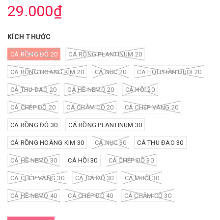
29.000₫
KÍCH THƯỚC
CÁ RỒNG ĐỎ 20
CÁ RỒNG PLANTINUM 20
CÁ RỒNG HOÀNG KIM 20
CÁ NỤC 20
CÁ HỒI PHẦN ĐUÔI 20
CÁ THU ĐAO 20
CÁ HỀ NEMO 20
CÁ HỒI 20
CÁ CHÉP ĐỎ 20
CÁ CHẮM CỎ 20
CÁ CHÉP VÀNG 20
CÁ RỒNG ĐỎ 30
CÁ RỒNG PLANTINUM 30
CÁ RỒNG HOÀNG KIM 30
CÁ NỤC 30
CÁ THU ĐAO 30
CÁ HỀ NEMO 30
CÁ HỒI 30
CÁ CHÉP ĐỎ 30
CÁ CHÉP VÀNG 30
CÁ ĐÁ ĐỎ 30
CÁ MUỐI 30
CÁ HỀ NEMO 40
CÁ CHÉP ĐỎ 40
CÁ CHẮM CỎ 30