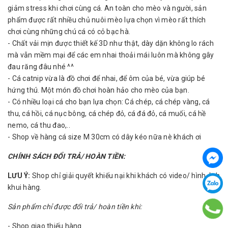
giảm stress khi chơi cùng cá. An toàn cho mèo và người, sản
phẩm được rất nhiều chủ nuôi mèo lựa chọn vì mèo rất thích
chơi cùng những chú cá có cỏ bạc hà.
- Chất vải mịn được thiết kế 3D như thật, dày dặn không lo rách
mà vẫn mềm mại để các em nhai thoải mái luôn mà không gây
đau răng đâu nhé ^^
- Cá catnip vừa là đồ chơi để nhai, để ôm của bé, vừa giúp bé
hứng thú. Một món đồ chơi hoàn hảo cho mèo của bạn.
- Có nhiều loại cá cho bạn lựa chọn: Cá chép, cá chép vàng, cá
thu, cá hồi, cá nục bông, cá chép đỏ, cá đá đỏ, cá muối, cá hề
nemo, cá thu đao,..
- Shop về hàng cá size M 30cm có dây kéo nữa nè khách ơi
CHÍNH SÁCH ĐỔI TRẢ/ HOÀN TIỀN:
LƯU Ý:
Shop chỉ giải quyết khiếu nại khi khách có video/ hình ảnh
khui hàng.
Sản phẩm chỉ được đổi trả/ hoàn tiền khi:
- Shop giao thiếu hàng.