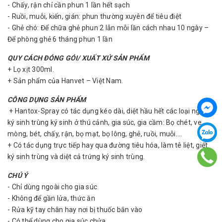
- Chấy, rận chỉ cần phun 1 lần hết sạch
- Ruồi, muỗi, kiến, gián: phun thường xuyên để tiêu điệt
- Ghẻ chó: Để chữa ghẻ phun 2 lẫn mỗi lần cách nhau 10 ngày –
Để phòng ghẻ 6 tháng phun 1 lần
QUY CÁCH ĐÓNG GÓI/ XUẤT XỨ SẢN PHẨM
+ Lọ xịt 300ml.
+ Sản phẩm của Hanvet – Việt Nam.
CÔNG DỤNG SẢN PHẨM
+ Hantox-Spray có tác dụng kéo dài, diệt hầu hết các loại ngoại
ký sinh trùng ký sinh ở thú cảnh, gia súc, gia cầm: Bọ chét, ve,
mòng, bét, chấy, rận, bọ mạt, bọ lông, ghẻ, ruồi, muỗi….
+ Có tác dụng trực tiếp hay qua đường tiêu hóa, làm tê liệt, giết
ký sinh trùng và diệt cả trứng ký sinh trùng.
CHÚ Ý
- Chỉ dùng ngoài cho gia súc
- Không để gần lửa, thức ăn
- Rửa kỹ tay chân hay nơi bị thuốc bắn vào
- Có thể dùng cho gia súc chửa