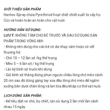
GIỚI THIỆU SẢN PHẨM
Hantox-Spray chứa Pyrethriod hoạt chất chiết xuất từ cây họ
Cúc và hoàn toàn an toàn cho vật nuôi.
HƯỚNG DẪN SỬ DỤNG:
LƯU Ý:
KHÔNG TẮM CHO BÉ TRƯỚC VÀ SAU SỬ DỤNG SẢN
PHẨM TRONG VÒNG 48H
- Không nên dùng cho các bé có da nhạy cảm hoặc có vết
thương hở
- Chó 10 – 12 lần xịt /kg thể trọng
- Mèo 5 – 6 lần xịt / kg thể trọng
- Lắc kỹ bình xịt trước khi dùng
- Giữ bình xịt thẳng đứng phun ngược chiều lông chó mèo cách
20 cm sau đó dùng găng tay xoa đều lông chó mèo để ngấm
xuống bên dưới chân lông và lan tỏa đều khắp cơ thể vật nuôi.
LỊCH DÙNG SẢN PHẨM:
- Để tiêu diệt ve chó, bọ chét, rận sử dụng 2 lần mỗi lần cách
nhau 15 ngày