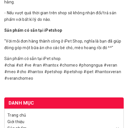
hàng.
- Nếu vượt quá thời gian trên shop sẽ không nhận đổi/trả sản
phẩm với bất kì lý do nào.
Sản phẩm có sẵn tại iPetshop
"Với mỗi đơn hàng thành công ở iPet Shop, nghĩa là bạn đã giúp
đóng góp một bữa ăn cho các bé chó, mèo hoang rồi đó ^^"
Sản phẩm có sẵn tại iPet shop.
#chai #xit #ve #ran #hantox #chomeo #phongngua #veran
#meo #cho #hantox #petshop #ipetshop #ipet #hantoxveran
#veranchomeo
DANH MỤC
Trang chủ
Giới thiệu