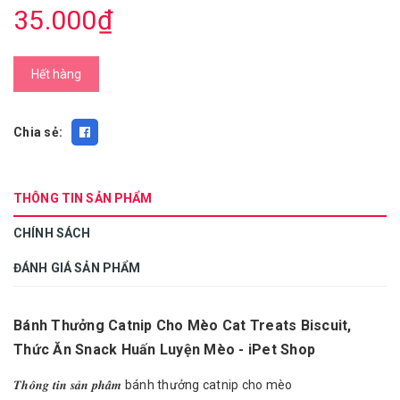
35.000₫
Hết hàng
Chia sẻ:
THÔNG TIN SẢN PHẨM
CHÍNH SÁCH
ĐÁNH GIÁ SẢN PHẨM
Bánh Thưởng Catnip Cho Mèo Cat Treats Biscuit,
Thức Ăn Snack Huấn Luyện Mèo - iPet Shop
𝑻𝒉𝒐̂𝒏𝒈 𝒕𝒊𝒏 𝒔𝒂̉𝒏 𝒑𝒉𝒂̂̉𝒎 bánh thưởng catnip cho mèo