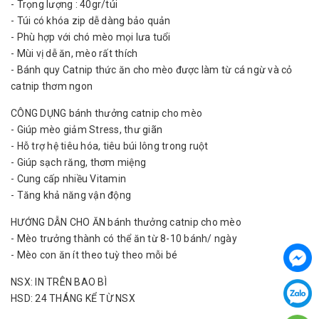
- Trọng lượng : 40gr/túi
- Túi có khóa zip dễ dàng bảo quản
- Phù hợp với chó mèo mọi lưa tuổi
- Mùi vị dễ ăn, mèo rất thích
- Bánh quy Catnip thức ăn cho mèo được làm từ cá ngừ và cỏ
catnip thơm ngon
CÔNG DỤNG bánh thưởng catnip cho mèo
- Giúp mèo giảm Stress, thư giãn
- Hỗ trợ hệ tiêu hóa, tiêu búi lông trong ruột
- Giúp sạch răng, thơm miệng
- Cung cấp nhiều Vitamin
- Tăng khả năng vận động
HƯỚNG DẪN CHO ĂN bánh thưởng catnip cho mèo
- Mèo trưởng thành có thể ăn từ 8-10 bánh/ ngày
- Mèo con ăn ít theo tuỳ theo mỗi bé
NSX: IN TRÊN BAO BÌ
HSD: 24 THÁNG KỂ TỪ NSX